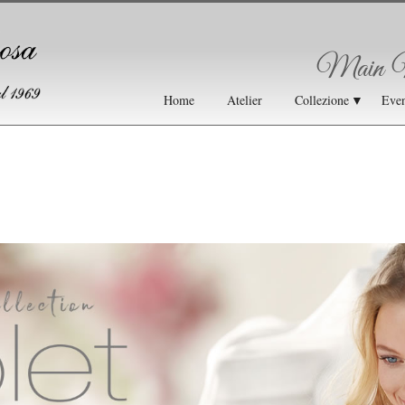
Main 
Home
Atelier
Collezione
▼
Even